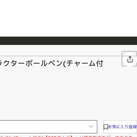
026/7/23
『ONE PIECE magazine 021 ONE PIECEカード付き同梱版』発売延期のご案内
ャラクターボールペン(チャーム付
お気に入り登録