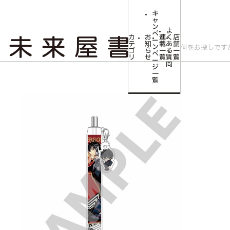
キ
ャ
ン
よ
ペ
カ
お
連
く
店
ー
テ
知
載
あ
舗
ン
ゴ
ら
一
る
一
ペ
リ
せ
覧
質
覧
ー
問
ジ
トップ
コミLab.【コミック＆エンタメ】
「P5R＆P5X」キャラクターボー
一
覧