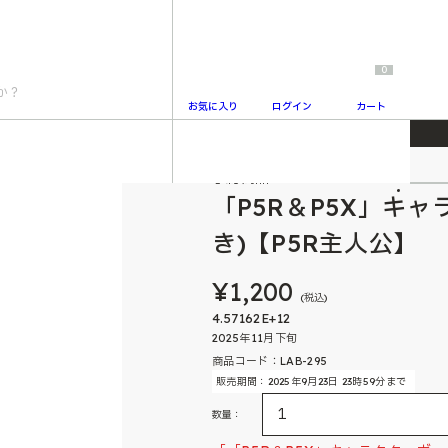
0
お気に入り
ログイン
カート
ルペン(チャーム付き)【P5R主人公】
予約商品
2
「P5R＆P5X」キ
き)【P5R主人公】
¥1,200
(税込)
4.57162E+12
2025年11月下旬
商品コード：LAB-295
販売期間：2025年9月23日 23時59分まで
数量：