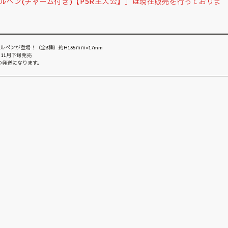
ールペン(チャーム付き)【P5R主人公】」は現在販売を行っておりま
ペンが登場！（全3種）約H135ｍｍ×17mm
 11月下旬発売
の発送になります。