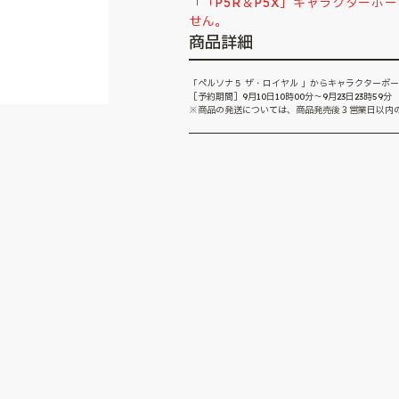
「「P5R＆P5X」キャラクターボ
せん。
商品詳細
「ペルソナ５ ザ・ロイヤル 」からキャラクターボール
［予約期間］9月10日10時00分～9月23日23時59分
※商品の発送については、商品発売後３営業日以内