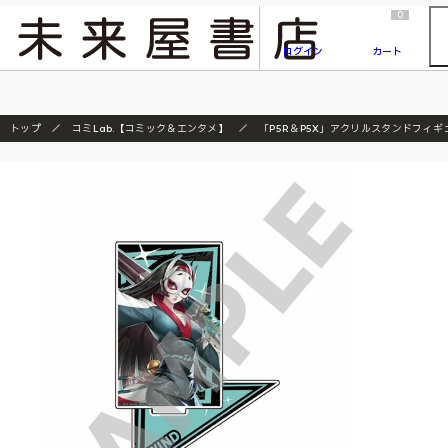
2026/7/23
『ONE PIECE magazine 021 ONE PIECEカード付き同梱版』発売延期のご案内
0
ログイン
カート
トップ
コミLab.【コミック＆エンタメ】
「P5R＆P5X」アクリルスタンドフィ