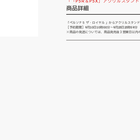
「「P5R＆P5X」アクリルスタ
商品詳細
「ペルソナ５ ザ・ロイヤル 」からアクリルスタンド
［予約期間］9月10日10時00分～9月23日23時59分
※商品の発送については、商品発売後３営業日以内