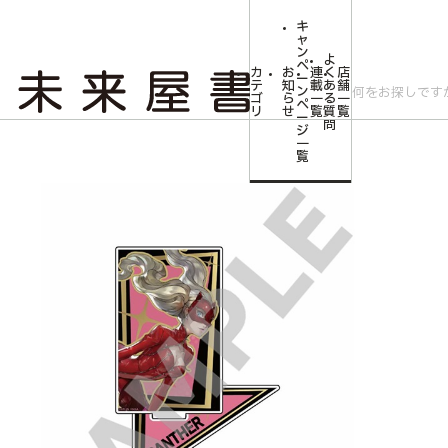
キ
ャ
ン
よ
ペ
カ
お
連
く
店
ー
テ
知
載
あ
舗
ン
ゴ
ら
一
る
一
ペ
リ
せ
覧
質
覧
ー
問
ジ
トップ
コミLab.【コミック＆エンタメ】
「P5R＆P5X」アクリルスタン
一
覧