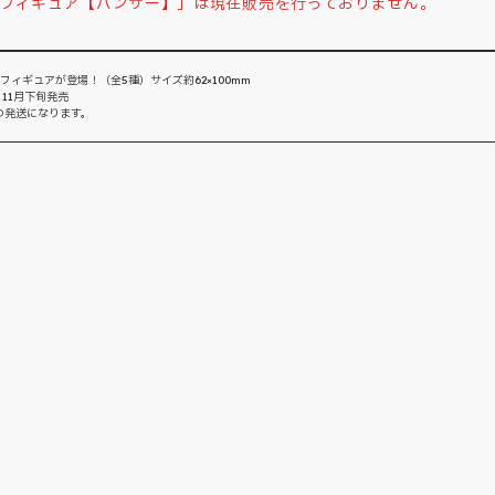
ンドフィギュア【パンサー】」は現在販売を行っておりません。
フィギュアが登場！（全5種）サイズ約62×100mm
 11月下旬発売
の発送になります。