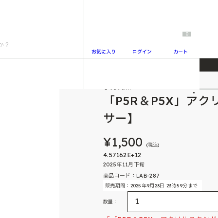
0
お気に入り
ログイン
カート
ドフィギュア【パンサー】
予約商品
2
「P5R＆P5X」ア
サー】
¥1,500
(税込)
4.57162E+12
2025年11月下旬
商品コード：LAB-287
販売期間：2025年9月23日 23時59分まで
数量：