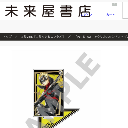
2026/7/23
『ONE PIECE magazine 021 ONE PIECEカード付き同梱版』発売延期のご案内
0
ログイン
カート
トップ
コミLab.【コミック＆エンタメ】
「P5R＆P5X」アクリルスタンドフィ