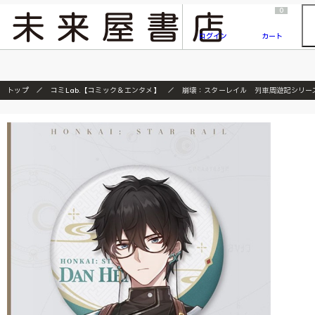
2026/7/23
『ONE PIECE magazine 021 ONE PIECEカード付き同梱版』発売延期のご案内
0
ログイン
カート
トップ
コミLab.【コミック＆エンタメ】
崩壊：スターレイル 列車周遊記シリー