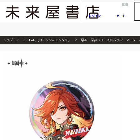
2026/7/23
『ONE PIECE magazine 021 ONE PIECEカード付き同梱版』発売延期のご案内
0
ログイン
カート
トップ
コミLab.【コミック＆エンタメ】
原神 原神シリーズ缶バッジ マーウ゛