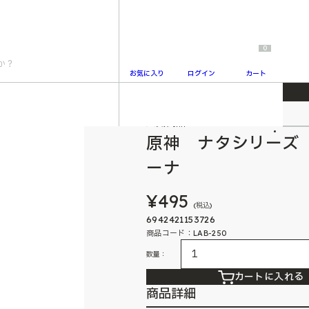
0
お気に入り
ログイン
カート
ー缶バッジ カチーナ
人気商品
2
原神 ナタシリーズ
ーナ
¥495
(税込)
6942421153726
商品コード：LAB-250
数量：
カートに入れる
商品詳細