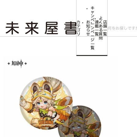
キ
ャ
ン
よ
ペ
カ
お
連
く
店
ー
テ
知
載
あ
舗
ン
ゴ
ら
一
る
一
ペ
リ
せ
覧
質
覧
ー
問
ジ
トップ
コミLab.【コミック＆エンタメ】
原神 ナタシリーズ キャラクタ
一
覧