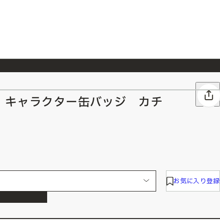
026/7/23
『ONE PIECE magazine 021 ONE PIECEカード付き同梱版』発売延期のご案内
 キャラクター缶バッジ カチ
お気に入り登録