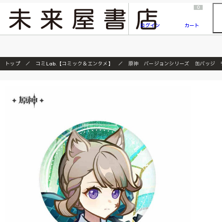
2026/7/23
『ONE PIECE magazine 021 ONE PIECEカード付き同梱版』発売延期のご案内
0
ログイン
カート
トップ
コミLab.【コミック＆エンタメ】
原神 バージョンシリーズ 缶バッジ 