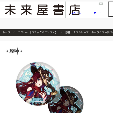
2026/7/23
『ONE PIECE magazine 021 ONE PIECEカード付き同梱版』発売延期のご案内
0
ログイン
カート
トップ
コミLab.【コミック＆エンタメ】
原神 ナタシリーズ キャラクター缶バ