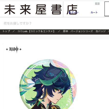
2026/7/23
『ONE PIECE magazine 021 ONE PIECEカード付き同梱版』発売延期のご案内
0
ログイン
カート
トップ
コミLab.【コミック＆エンタメ】
原神 バージョンシリーズ 缶バッジ 