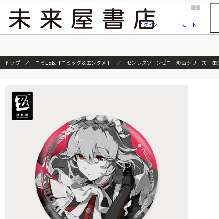
2026/7/23
『ONE PIECE magazine 021 ONE PIECEカード付き同梱版』発売延期のご案内
0
ログイン
カート
トップ
コミLab.【コミック＆エンタメ】
ゼンレスゾーンゼロ 影画シリーズ 缶