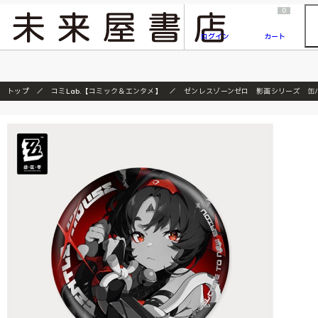
2026/7/23
『ONE PIECE magazine 021 ONE PIECEカード付き同梱版』発売延期のご案内
0
ログイン
カート
トップ
コミLab.【コミック＆エンタメ】
ゼンレスゾーンゼロ 影画シリーズ 