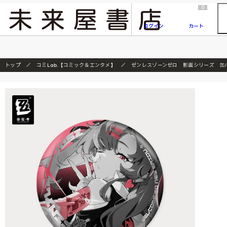
2026/7/23
『ONE PIECE magazine 021 ONE PIECEカード付き同梱版』発売延期のご案内
0
ログイン
カート
トップ
コミLab.【コミック＆エンタメ】
ゼンレスゾーンゼロ 影画シリーズ 