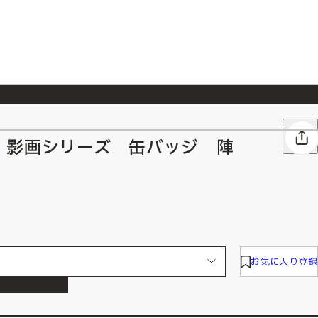
026/7/23
『ONE PIECE magazine 021 ONE PIECEカード付き同梱版』発売延期のご案内
 影画シリーズ 缶バッジ 陣
お気に入り登録