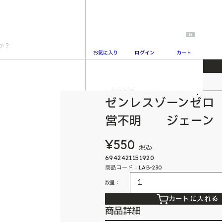
0
お気に入り
ログイン
カート
ズ 缶バッジ 陣営不明 ジェーン
人気商品
2
ゼンレスゾーンゼロ
営不明 ジェーン
¥550
(税込)
6942421151920
商品コード：LAB-230
数量：
カートに入れる
商品詳細