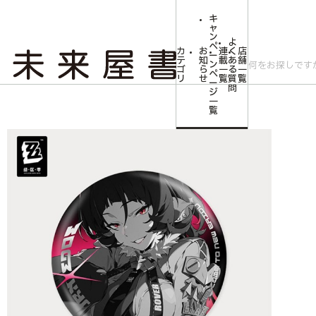
キ
ャ
ン
よ
ペ
カ
お
連
く
店
ー
テ
知
載
あ
舗
ン
ゴ
ら
一
る
一
ペ
リ
せ
覧
質
覧
ー
問
ジ
トップ
コミLab.【コミック＆エンタメ】
ゼンレスゾーンゼロ 影画シリー
一
覧