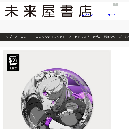
2026/7/23
『ONE PIECE magazine 021 ONE PIECEカード付き同梱版』発売延期のご案内
0
ログイン
カート
トップ
コミLab.【コミック＆エンタメ】
ゼンレスゾーンゼロ 影画シリーズ 缶