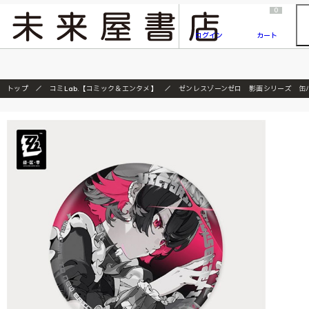
2026/7/23
『ONE PIECE magazine 021 ONE PIECEカード付き同梱版』発売延期のご案内
0
ログイン
カート
トップ
コミLab.【コミック＆エンタメ】
ゼンレスゾーンゼロ 影画シリーズ 缶