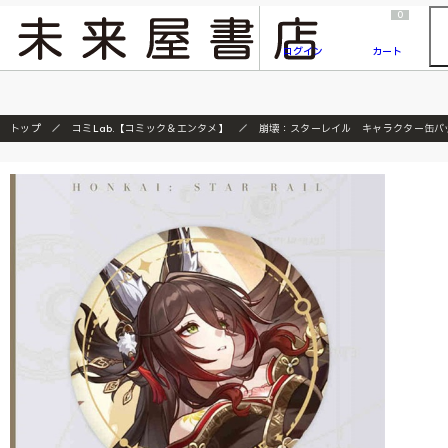
2026/7/23
『ONE PIECE magazine 021 ONE PIECEカード付き同梱版』発売延期のご案内
0
ログイン
カート
トップ
コミLab.【コミック＆エンタメ】
崩壊：スターレイル キャラクター缶バ