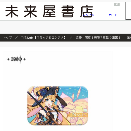
2026/7/23
『ONE PIECE magazine 021 ONE PIECEカード付き同梱版』発売延期のご案内
0
ログイン
カート
トップ
コミLab.【コミック＆エンタメ】
原神 陽夏！悪龍？童話の王国！ 缶