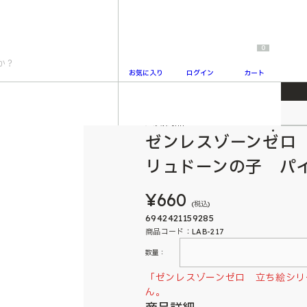
0
お気に入り
ログイン
カート
ーズ缶バッジ カリュドーンの子 パイパー
人気商品
2
ゼンレスゾーンゼロ
リュドーンの子 パ
¥660
(税込)
6942421159285
商品コード：LAB-217
数量：
「ゼンレスゾーンゼロ 立ち絵シリ
ん。