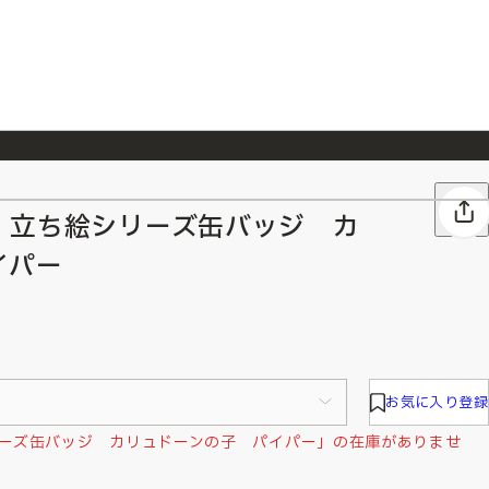
026/7/23
『ONE PIECE magazine 021 ONE PIECEカード付き同梱版』発売延期のご案内
 立ち絵シリーズ缶バッジ カ
イパー
お気に入り登録
ーズ缶バッジ カリュドーンの子 パイパー」の在庫がありませ