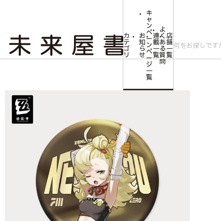
キ
ャ
ン
よ
ペ
カ
お
連
く
店
ー
テ
知
載
あ
舗
ン
ゴ
ら
一
る
一
ペ
リ
せ
覧
質
覧
ー
問
ジ
トップ
コミLab.【コミック＆エンタメ】
ゼンレスゾーンゼロ 立ち絵シリ
一
覧