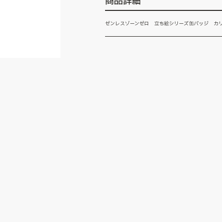
商品詳細
ゼンレスゾーンゼロ 立ち絵シリーズ缶バッジ カ