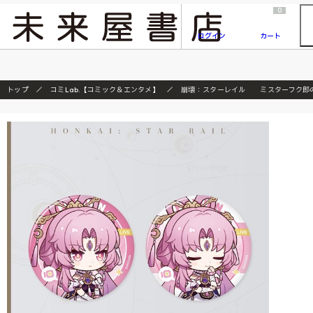
2026/7/23
『ONE PIECE magazine 021 ONE PIECEカード付き同梱版』発売延期のご案内
0
ログイン
カート
トップ
コミLab.【コミック＆エンタメ】
崩壊：スターレイル ミスターフク郎