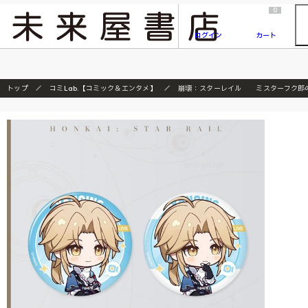
2026/7/23
『ONE PIECE magazine 021 ONE PIECEカード付き同梱版』発売延期のご案内
0
ログイン
カート
トップ
コミLab.【コミック＆エンタメ】
崩壊：スターレイル ミスターフク郎