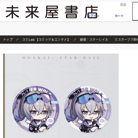
2026/7/23
『ONE PIECE magazine 021 ONE PIECEカード付き同梱版』発売延期のご案内
0
ログイン
カート
トップ
コミLab.【コミック＆エンタメ】
崩壊：スターレイル ミスターフク郎