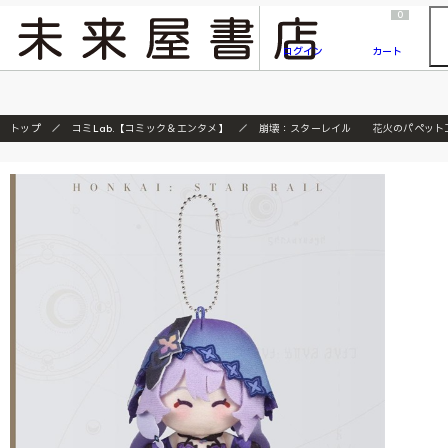
2026/7/23
『ONE PIECE magazine 021 ONE PIECEカード付き同梱版』発売延期のご案内
0
ログイン
カート
トップ
コミLab.【コミック＆エンタメ】
崩壊：スターレイル 花火のパペット