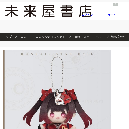
2026/7/23
『ONE PIECE magazine 021 ONE PIECEカード付き同梱版』発売延期のご案内
0
ログイン
カート
トップ
コミLab.【コミック＆エンタメ】
崩壊：スターレイル 花火のパペット