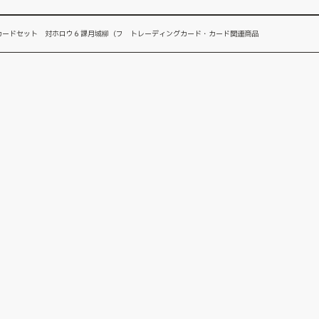
カードセット 対ホロウ６課月城柳（フ トレーディングカード・カード関連商品