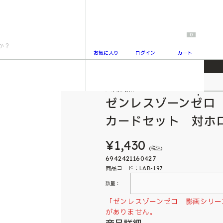
0
お気に入り
ログイン
カート
ズ コレクションカードセット 対ホロウ６課月城柳（フ
人気商品
2
ゼンレスゾーンゼロ
カードセット 対ホ
¥1,430
(税込)
6942421160427
商品コード：LAB-197
数量：
「ゼンレスゾーンゼロ 影画シリー
がありません。