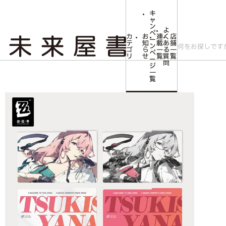
キ
ャ
ン
よ
ペ
カ
お
連
く
店
ー
テ
知
載
あ
舗
ン
ゴ
ら
一
る
一
ペ
リ
せ
覧
質
覧
ー
問
ジ
トップ
コミLab.【コミック＆エンタメ】
ゼンレスゾーンゼロ 影画シリー
一
覧