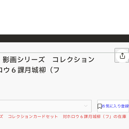
026/7/23
『ONE PIECE magazine 021 ONE PIECEカード付き同梱版』発売延期のご案内
 影画シリーズ コレクション
ロウ６課月城柳（フ
お気に入り登録
ズ コレクションカードセット 対ホロウ６課月城柳（フ」の在庫