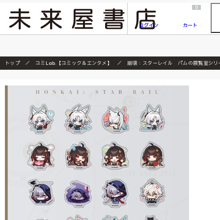
2026/7/23
『ONE PIECE magazine 021 ONE PIECEカード付き同梱版』発売延期のご案内
0
ログイン
カート
トップ
コミLab.【コミック＆エンタメ】
崩壊：スターレイル パムの展覧室シリ