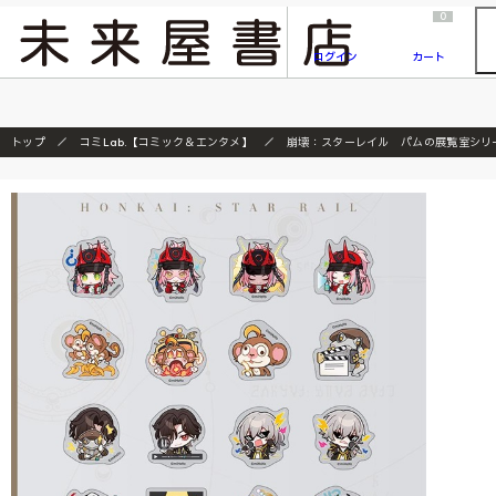
2026/7/23
『ONE PIECE magazine 021 ONE PIECEカード付き同梱版』発売延期のご案内
0
ログイン
カート
トップ
コミLab.【コミック＆エンタメ】
崩壊：スターレイル パムの展覧室シリ