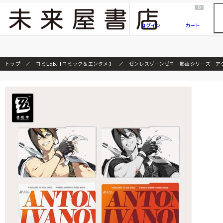
2026/7/23
『ONE PIECE magazine 021 ONE PIECEカード付き同梱版』発売延期のご案内
0
ログイン
カート
トップ
コミLab.【コミック＆エンタメ】
ゼンレスゾーンゼロ 影画シリーズ ア