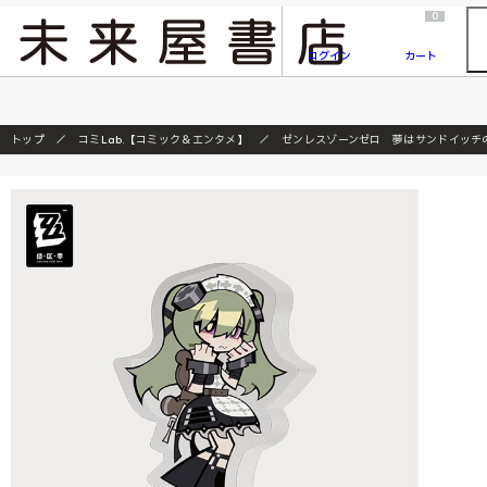
2026/7/23
『ONE PIECE magazine 021 ONE PIECEカード付き同梱版』発売延期のご案内
0
ログイン
カート
トップ
コミLab.【コミック＆エンタメ】
ゼンレスゾーンゼロ 夢はサンドイッチ