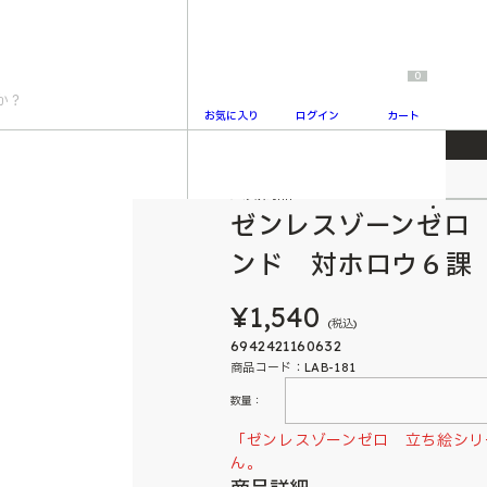
0
お気に入り
ログイン
カート
ーズアクリルスタンド 対ホロウ６課 蒼角
人気商品
2
ゼンレスゾーンゼロ
ンド 対ホロウ６課
¥1,540
(税込)
6942421160632
商品コード：LAB-181
数量：
「ゼンレスゾーンゼロ 立ち絵シリ
ん。