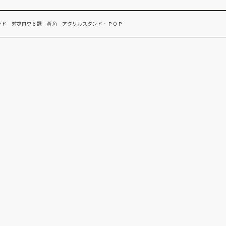
ンド 対ホロウ６課 蒼角 アクリルスタンド・ＰＯＰ