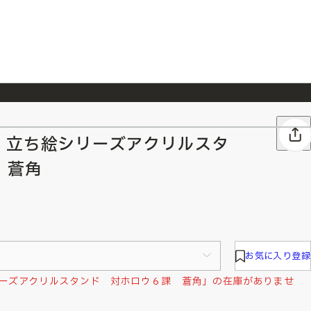
026/7/23
『ONE PIECE magazine 021 ONE PIECEカード付き同梱版』発売延期のご案内
 立ち絵シリーズアクリルスタ
 蒼角
お気に入り登録
ーズアクリルスタンド 対ホロウ６課 蒼角」の在庫がありませ