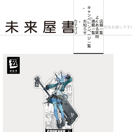
キ
ャ
ン
よ
ペ
カ
お
連
く
店
ー
テ
知
載
あ
舗
ン
ゴ
ら
一
る
一
ペ
リ
せ
覧
質
覧
ー
問
ジ
トップ
コミLab.【コミック＆エンタメ】
ゼンレスゾーンゼロ 立ち絵シリ
一
覧