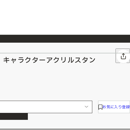
026/7/23
『ONE PIECE magazine 021 ONE PIECEカード付き同梱版』発売延期のご案内
 キャラクターアクリルスタン
お気に入り登録