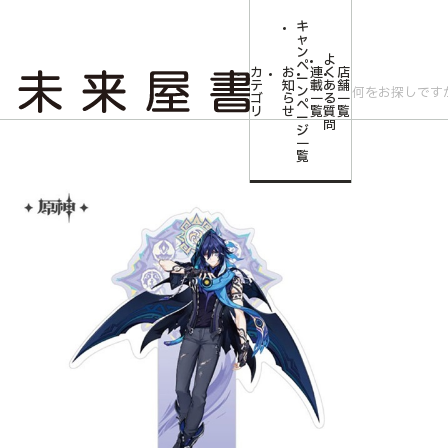
キ
ャ
ン
よ
ペ
カ
お
連
く
店
ー
テ
知
載
あ
舗
ン
ゴ
ら
一
る
一
ペ
リ
せ
覧
質
覧
ー
問
ジ
トップ
コミLab.【コミック＆エンタメ】
原神 ナタシリーズ キャラクタ
一
覧