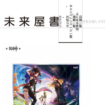
キ
ャ
ン
よ
ペ
カ
お
連
く
店
ー
テ
知
載
あ
舗
ン
ゴ
ら
一
る
一
ペ
リ
せ
覧
質
覧
ー
問
ジ
トップ
コミLab.【コミック＆エンタメ】
原神 原神シリーズ アクリル色
一
覧