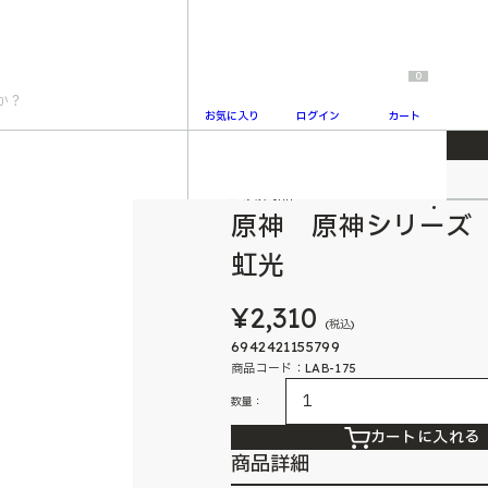
0
お気に入り
ログイン
カート
紙 燃ゆる運命の虹光
人気商品
2
原神 原神シリーズ
虹光
¥2,310
(税込)
6942421155799
商品コード：LAB-175
数量：
カートに入れる
商品詳細