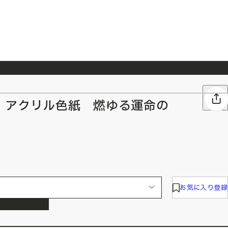
026/7/23
『ONE PIECE magazine 021 ONE PIECEカード付き同梱版』発売延期のご案内
 アクリル色紙 燃ゆる運命の
お気に入り登録