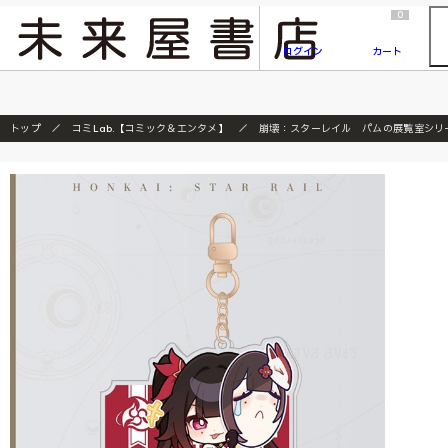
2026/7/23
『ONE PIECE magazine 021 ONE PIECEカード付き同梱版』発売延期のご案内
0
ログイン
カート
トップ
コミLab.【コミック＆エンタメ】
崩壊：スターレイル パムの展覧室シリ