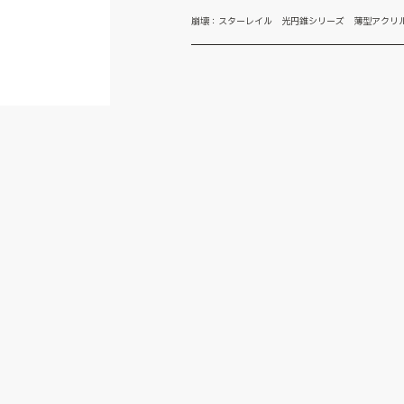
崩壊：スターレイル 光円錐シリーズ 薄型アクリ