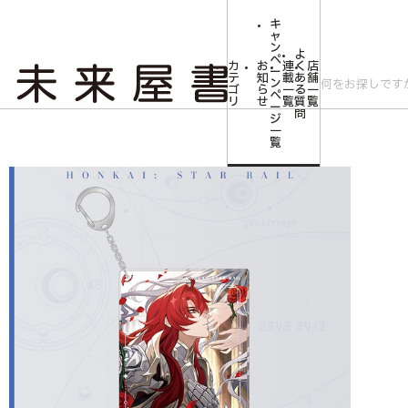
キ
ャ
ン
よ
ペ
カ
お
連
く
店
ー
テ
知
載
あ
舗
ン
ゴ
ら
一
る
一
ペ
リ
せ
覧
質
覧
ー
問
ジ
トップ
コミLab.【コミック＆エンタメ】
崩壊：スターレイル 光円錐シリ
一
覧