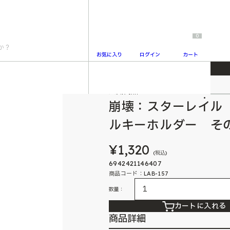
0
お気に入り
ログイン
カート
ーズ 薄型アクリルキーホルダー その一刻、目
人気商品
2
崩壊：スターレイル
ルキーホルダー そ
¥1,320
(税込)
6942421146407
商品コード：LAB-157
数量：
カートに入れる
商品詳細