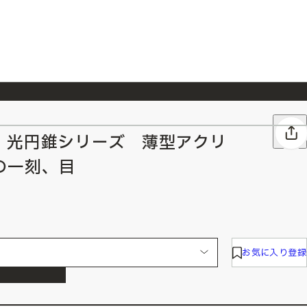
026/7/23
『ONE PIECE magazine 021 ONE PIECEカード付き同梱版』発売延期のご案内
 光円錐シリーズ 薄型アクリ
の一刻、目
お気に入り登録