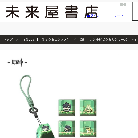
2026/7/23
『ONE PIECE magazine 021 ONE PIECEカード付き同梱版』発売延期のご案内
0
ログイン
カート
トップ
コミLab.【コミック＆エンタメ】
原神 ナタ多彩ピクセルシリーズ キィ