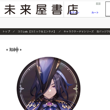
2026/7/23
『ONE PIECE magazine 021 ONE PIECEカード付き同梱版』発売延期のご案内
0
ログイン
カート
トップ
コミLab.【コミック＆エンタメ】
キャラクターＰＶシリーズ 缶バッジク