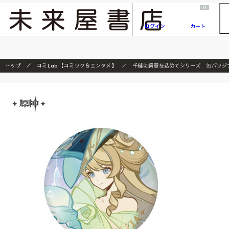
2026/7/23
『ONE PIECE magazine 021 ONE PIECEカード付き同梱版』発売延期のご案内
0
ログイン
カート
トップ
コミLab.【コミック＆エンタメ】
千縫に綺意を込めてシリーズ 缶バッジ