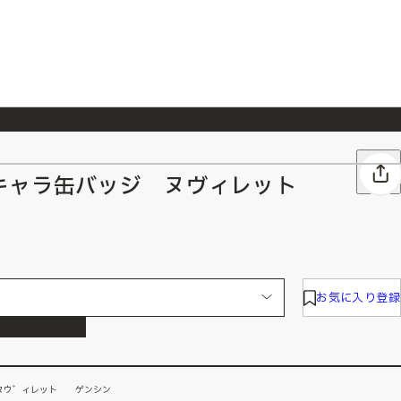
026/7/23
『ONE PIECE magazine 021 ONE PIECEカード付き同梱版』発売延期のご案内
キャラ缶バッジ ヌヴィレット
お気に入り登録
ヌウ゛ィレット ゲンシン