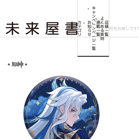
キ
ャ
ン
よ
ペ
カ
お
連
く
店
ー
テ
知
載
あ
舗
ン
ゴ
ら
一
る
一
ペ
リ
せ
覧
質
覧
ー
問
ジ
トップ
コミLab.【コミック＆エンタメ】
逸聞軼事シリーズ キャラ缶バッ
一
覧