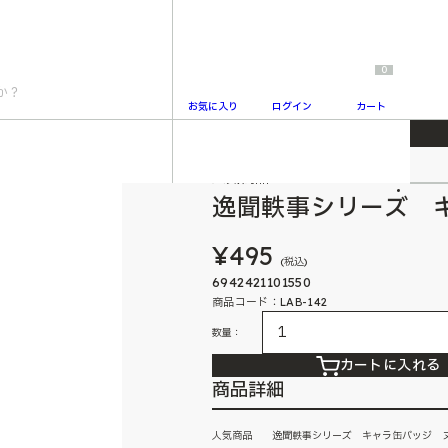
0
お気に入り
ログイン
カート
ジ ヌヴィレット
人気商品
2
逸聞軼事シリーズ 
¥495
(税込)
6942421101550
商品コード：LAB-142
数量：
カートに入れる
商品詳細
人気商品 逸聞軼事シリーズ キャラ缶バッジ 