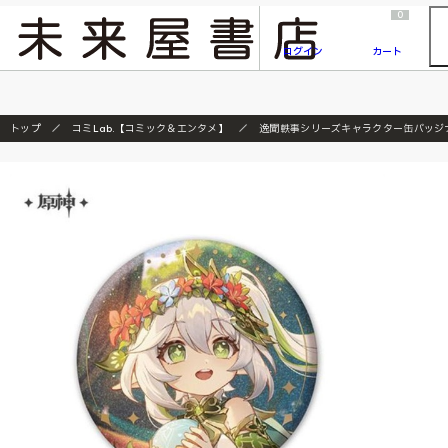
2026/7/23
『ONE PIECE magazine 021 ONE PIECEカード付き同梱版』発売延期のご案内
0
ログイン
カート
トップ
コミLab.【コミック＆エンタメ】
逸聞軼事シリーズキャラクター缶バッジ