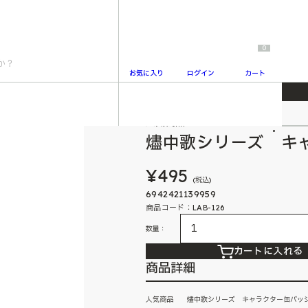
0
お気に入り
ログイン
カート
バッジデザインＢ
人気商品
2
燼中歌シリーズ キ
¥495
(税込)
6942421139959
商品コード：LAB-126
数量：
カートに入れる
商品詳細
人気商品 燼中歌シリーズ キャラクター缶バッ