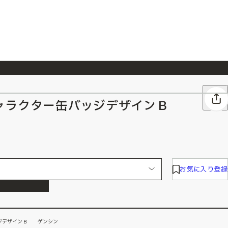
026/7/23
『ONE PIECE magazine 021 ONE PIECEカード付き同梱版』発売延期のご案内
ャラクター缶バッジデザインＢ
お気に入り登録
ジデザインＢ ゲンシン