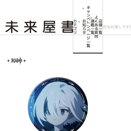
キ
ャ
ン
よ
ペ
カ
お
連
く
店
ー
テ
知
載
あ
舗
ン
ゴ
ら
一
る
一
ペ
リ
せ
覧
質
覧
ー
問
ジ
トップ
コミLab.【コミック＆エンタメ】
燼中歌シリーズ キャラクター缶
一
覧