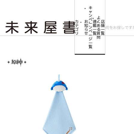
キ
ャ
ン
よ
ペ
カ
お
連
く
店
ー
テ
知
載
あ
舗
ン
ゴ
ら
一
る
一
ペ
リ
せ
覧
質
覧
ー
問
ジ
トップ
コミLab.【コミック＆エンタメ】
テイワット動物園シリーズ フッ
一
覧