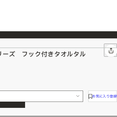
026/7/23
『ONE PIECE magazine 021 ONE PIECEカード付き同梱版』発売延期のご案内
リーズ フック付きタオルタル
お気に入り登録