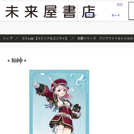
2026/7/23
『ONE PIECE magazine 021 ONE PIECEカード付き同梱版』発売延期のご案内
0
ログイン
カート
トップ
コミLab.【コミック＆エンタメ】
祈願シリーズ クリアファイルシャルロ