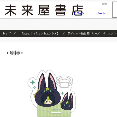
2026/7/23
『ONE PIECE magazine 021 ONE PIECEカード付き同梱版』発売延期のご案内
0
ログイン
カート
トップ
コミLab.【コミック＆エンタメ】
テイワット動物園シリーズ ペンスタン