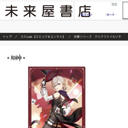
2026/7/23
『ONE PIECE magazine 021 ONE PIECEカード付き同梱版』発売延期のご案内
0
ログイン
カート
トップ
コミLab.【コミック＆エンタメ】
祈願シリーズ クリアファイルリネ