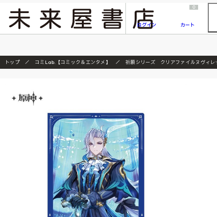
2026/7/23
『ONE PIECE magazine 021 ONE PIECEカード付き同梱版』発売延期のご案内
0
ログイン
カート
トップ
コミLab.【コミック＆エンタメ】
祈願シリーズ クリアファイルヌヴィレ