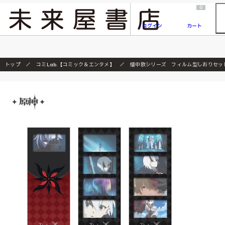
2026/7/23
『ONE PIECE magazine 021 ONE PIECEカード付き同梱版』発売延期のご案内
0
ログイン
カート
トップ
コミLab.【コミック＆エンタメ】
燼中歌シリーズ フィルム型しおりセッ