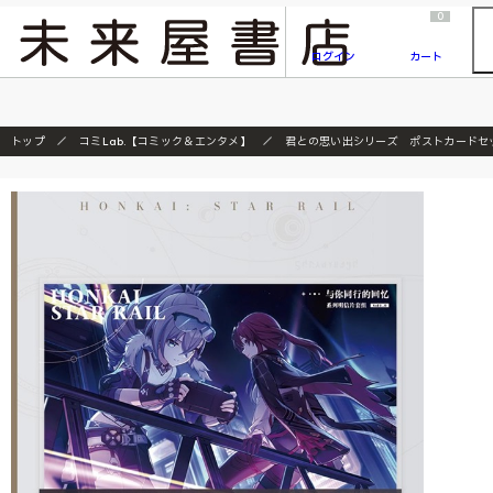
2026/7/23
『ONE PIECE magazine 021 ONE PIECEカード付き同梱版』発売延期のご案内
0
ログイン
カート
トップ
コミLab.【コミック＆エンタメ】
君との思い出シリーズ ポストカードセ