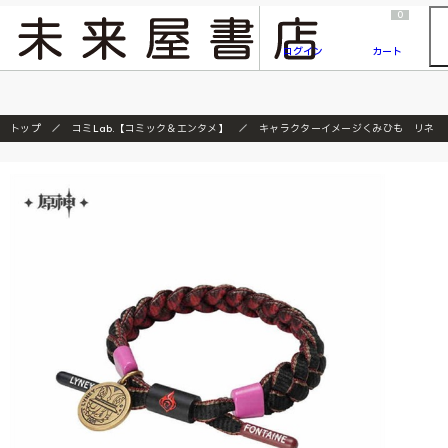
2026/7/23
『ONE PIECE magazine 021 ONE PIECEカード付き同梱版』発売延期のご案内
0
ログイン
カート
トップ
コミLab.【コミック＆エンタメ】
キャラクターイメージくみひも リネ