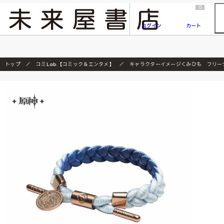
2026/7/23
『ONE PIECE magazine 021 ONE PIECEカード付き同梱版』発売延期のご案内
0
ログイン
カート
トップ
コミLab.【コミック＆エンタメ】
キャラクターイメージくみひも フリー