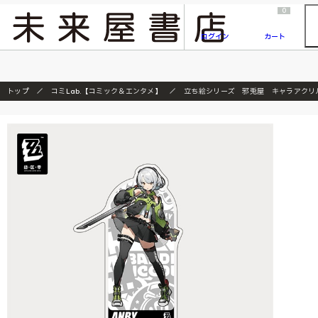
2026/7/23
『ONE PIECE magazine 021 ONE PIECEカード付き同梱版』発売延期のご案内
0
ログイン
カート
トップ
コミLab.【コミック＆エンタメ】
立ち絵シリーズ 邪兎屋 キャラアクリ